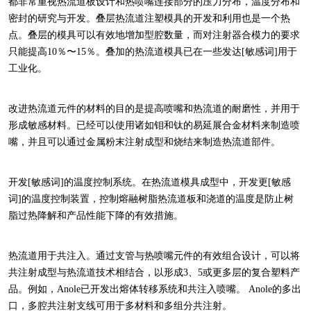
都非常重视热流道板设计和热喷嘴连接部分的压力分布，温度分布和
密封的研究与开发。叠层热流道注塑模具的开发和利用也是一个热
点。叠层的模具可以有效地增加型腔数量，而对注射器合模力的要求
只能提高10％〜15％。叠加的热流道模具已在一些发达[敏感词]用于
工业化。
改进热流道元件的材料的目的是提高喷嘴和热流道的耐磨性，并用于
形成敏感材料。已经可以使用诸如钼和钛的易延展合金材料来制造喷
嘴，并且可以通过金属粉末注射成型和烧结来制造热流道部件。
开发[敏感词]的温度控制系统。在热流道模具成型中，开发更[敏感
词]的温度控制装置，控制熔融树脂热流道板和浇道的温度是防止树
脂过热降解和产品性能下降的有效措施。
热流道用于共注入。通过支管与热喷嘴元件的有效组合设计，可以将
共注射成型与热流道技术相结合，以形成3、5或更多层的复合塑料产
品。例如，Anole已开发出熔体转移系统和共注入喷嘴。 Anole的多出
口，多腔共注射支线可用于多材料和多组分共注射。