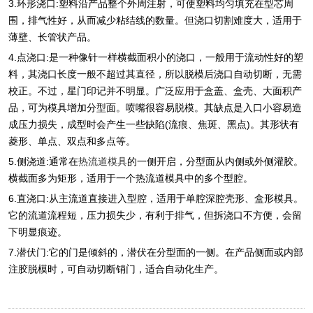
3.环形浇口:塑料沿产品整个外周注射，可使塑料均匀填充在型芯周
围，排气性好，从而减少粘结线的数量。但浇口切割难度大，适用于
薄壁、长管状产品。
4.点浇口:是一种像针一样横截面积小的浇口，一般用于流动性好的塑
料，其浇口长度一般不超过其直径，所以脱模后浇口自动切断，无需
校正。不过，星门印记并不明显。广泛应用于盒盖、盒壳、大面积产
品，可为模具增加分型面。喷嘴很容易脱模。其缺点是入口小容易造
成压力损失，成型时会产生一些缺陷(流痕、焦斑、黑点)。其形状有
菱形、单点、双点和多点等。
5.侧浇道:通常在
热流道模具
的一侧开启，分型面从内侧或外侧灌胶。
横截面多为矩形，适用于一个热流道模具中的多个型腔。
6.直浇口:从主流道直接进入型腔，适用于单腔深腔壳形、盒形模具。
它的流道流程短，压力损失少，有利于排气，但拆浇口不方便，会留
下明显痕迹。
7.潜伏门:它的门是倾斜的，潜伏在分型面的一侧。在产品侧面或内部
注胶脱模时，可自动切断销门，适合自动化生产。