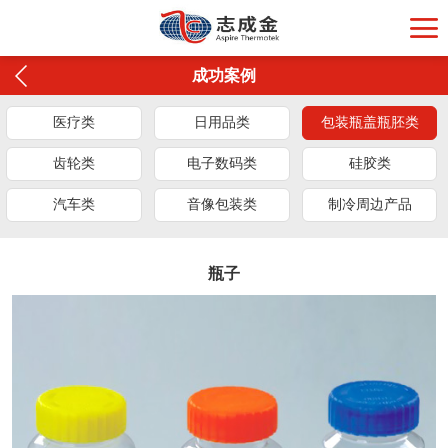
成功案例
医疗类
日用品类
包装瓶盖瓶胚类
齿轮类
电子数码类
硅胶类
汽车类
音像包装类
制冷周边产品
瓶子