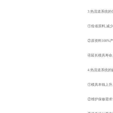
3.热流道系统的
①俭省原料,减
②原资料100
④延长模具寿命
4.热流道系统的
①模具本钱上升
②维护保修需求