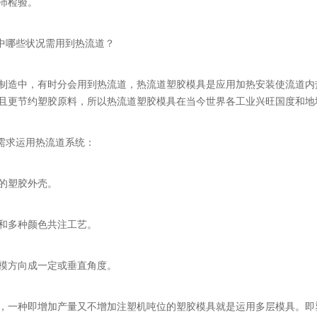
沛检验。
造中哪些状况需用到热流道？
制造中，有时分会用到热流道，热流道塑胶模具是应用加热安装使流道内
且更节约塑胶原料，所以热流道塑胶模具在当今世界各工业兴旺国度和地
况需求运用热流道系统：
的塑胶外壳。
和多种颜色共注工艺。
模方向成一定或垂直角度。
，一种即增加产量又不增加注塑机吨位的塑胶模具就是运用多层模具。即