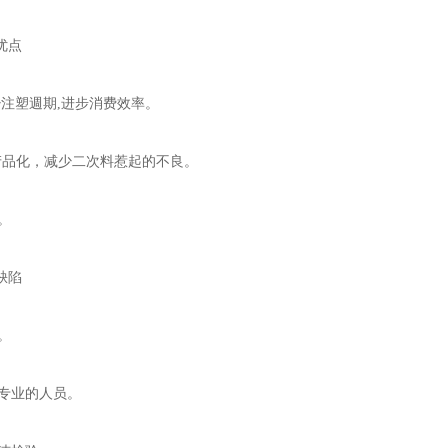
优点
少注塑週期,进步消费效率。
%产品化，减少二次料惹起的不良。
。
缺陷
。
专业的人员。