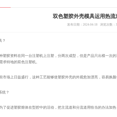
双色塑胶外壳模具运用热流
发布日期：2024-04-18
浏览次数：38
具？
种塑胶资料在同一台注塑机上注塑，分两次成型，但是产品只出模一次的
需求特地的双色注塑机。
前市场上日益盛行，这种工艺能够使塑胶外壳的外观愈加漂亮，容易换颜
系统？
为了促进塑胶熔体在型腔中的活动，把主流道和分流道用恰当的办法加热