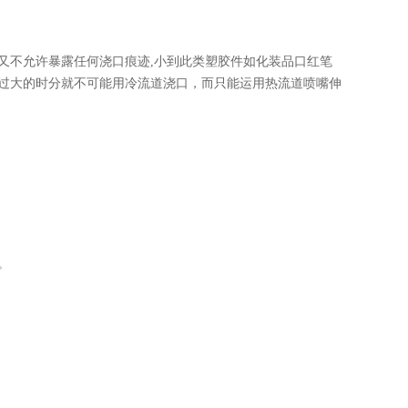
时又不允许暴露任何浇口痕迹,小到此类塑胶件如化装品口红笔
过大的时分就不可能用冷流道浇口，而只能运用热流道喷嘴伸
。