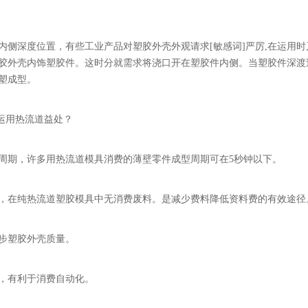
内侧深度位置，有些工业产品对塑胶外壳外观请求[敏感词]严厉,在运用
胶外壳内饰塑胶件。这时分就需求将浇口开在塑胶件内侧。当塑胶件深渡
塑成型。
具运用热流道益处？
周期，许多用热流道模具消费的薄壁零件成型周期可在5秒钟以下。
，在纯热流道塑胶模具中无消费废料。是减少费料降低资料费的有效途径
步塑胶外壳质量。
，有利于消费自动化。