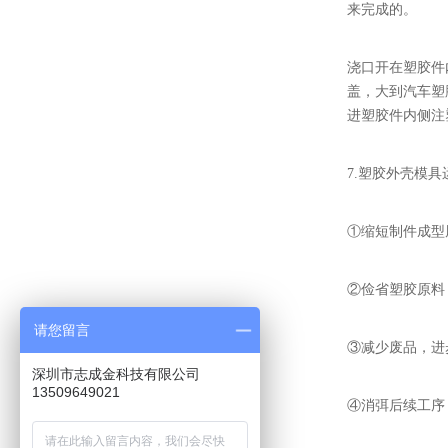
来完成的。
浇口开在塑胶件
盖，大到汽车塑
进塑胶件内侧注
7.塑胶外壳模
①缩短制件成型
②俭省塑胶原料
请您留言
③减少废品，进
深圳市志成金科技有限公司
13509649021
④消弭后续工序