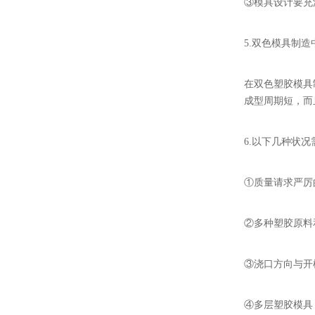
③模具设计要充
5.双色模具制
在双色塑胶模具
成型周期短，而
6.以下几种状
①质量请求严厉
②多种塑胶原料
③浇口方向与开
④多层塑胶模具